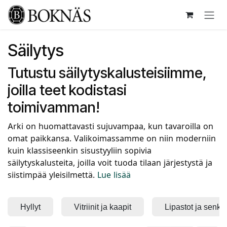
Siirry sisältöön
Säilytys
Tutustu säilytyskalusteisiimme,
joilla teet kodistasi
toimivamman!
Arki on huomattavasti sujuvampaa, kun tavaroilla on
omat paikkansa. Valikoimassamme on niin moderniin
kuin klassiseenkin sisustyyliin sopivia
säilytyskalusteita, joilla voit tuoda tilaan järjestystä ja
siistimpää yleisilmettä.
Lue lisää
Hyllyt
Vitriinit ja kaapit
Lipastot ja senkit