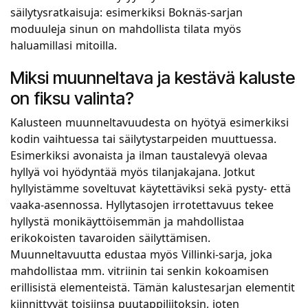
säilytysratkaisuja: esimerkiksi Boknäs-sarjan
moduuleja sinun on mahdollista tilata myös
haluamillasi mitoilla.
Miksi muunneltava ja kestävä kaluste
on fiksu valinta?
Kalusteen muunneltavuudesta on hyötyä esimerkiksi
kodin vaihtuessa tai säilytystarpeiden muuttuessa.
Esimerkiksi avonaista ja ilman taustalevyä olevaa
hyllyä voi hyödyntää myös tilanjakajana. Jotkut
hyllyistämme soveltuvat käytettäviksi sekä pysty- että
vaaka-asennossa. Hyllytasojen irrotettavuus tekee
hyllystä monikäyttöisemmän ja mahdollistaa
erikokoisten tavaroiden säilyttämisen.
Muunneltavuutta edustaa myös Villinki-sarja, joka
mahdollistaa mm. vitriinin tai senkin kokoamisen
erillisistä elementeistä. Tämän kalustesarjan elementit
kiinnittyvät toisiinsa puutappiliitoksin, joten