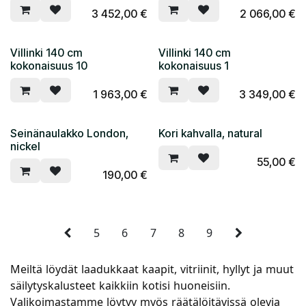
3 452,00
€
2 066,00
€
Villinki 140 cm
Villinki 140 cm
kokonaisuus 10
kokonaisuus 1
1 963,00
€
3 349,00
€
Seinänaulakko London,
Kori kahvalla, natural
nickel
55,00
€
190,00
€
5
6
7
8
9
Meiltä löydät laadukkaat kaapit, vitriinit, hyllyt ja muut
säilytyskalusteet kaikkiin kotisi huoneisiin.
Valikoimastamme löytyy myös räätälöitävissä olevia