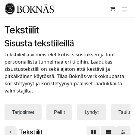
Siirry sisältöön
Tekstiilit
Sisusta tekstiileillä
Tekstiileillä viimeistelet kotisi sisustuksen ja luot
persoonallista tunnelmaa eri tiloihin. Laadukas
sisustustekstiili on sekä ajaton että kestävä ja
pitkäikäinen käytössä. Tilaa Boknäs-verkkokaupasta
koristetyynyt ja koristetyynyn päälliset laadukkailta
valmistajilta.
Tarjottimet
Peilit
Lyhdyt
Taulut
Tekstiilit