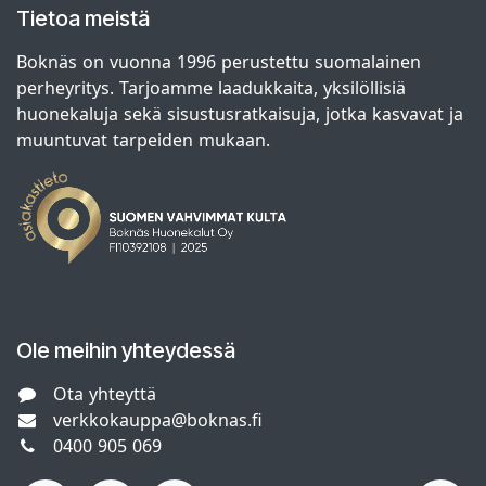
Tietoa meistä
Boknäs on vuonna 1996 perustettu suomalainen
perheyritys. Tarjoamme laadukkaita, yksilöllisiä
huonekaluja sekä sisustusratkaisuja, jotka kasvavat ja
muuntuvat tarpeiden mukaan.
Ole meihin yhteydessä
Ota yhteyttä
verkkokauppa@boknas.fi
0400 905 069