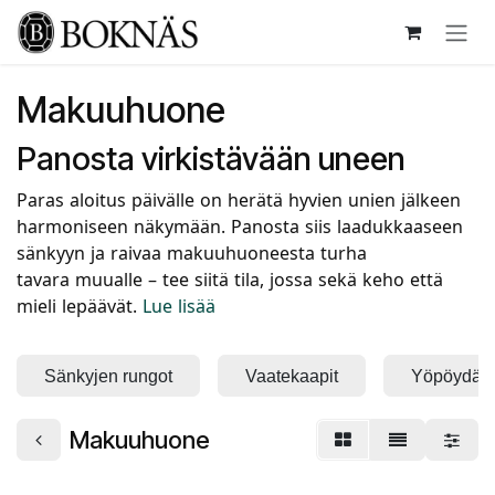
Siirry sisältöön
Makuuhuone
Panosta virkistävään uneen
Paras aloitus päivälle on herätä hyvien unien jälkeen
harmoniseen näkymään. Panosta siis laadukkaaseen
sänkyyn ja raivaa makuuhuoneesta turha
tavara muualle – tee siitä tila, jossa sekä keho että
mieli lepäävät.
Lue lisää
Sänkyjen rungot
Vaatekaapit
Yöpöydät
Makuuhuone