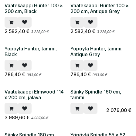
Vaatekaappi Hunter 100 x
Vaatekaappi Hunter 100 x
200 cm, Black
200 cm, Antique Grey
2 582,40
€
2 582,40
€
3 228,00
€
3 228,00
€
Yöpöytä Hunter, tammi,
Yöpöytä Hunter, tammi,
Black
Antique Grey
786,40
€
786,40
€
983,00
€
983,00
€
Vaatekaappi Elmwood 114
Sänky Spindle 160 cm,
x 200 cm, jalava
tammi
2 079,00
€
3 989,60
€
4 987,00
€
Sänky Spindle 180 cm,
Yöpöytä Spindle 55 x 52