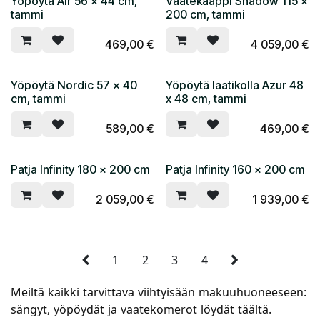
Yöpöytä Air 56 x 44 cm,
Vaatekaappi Shadow 115 x
tammi
200 cm, tammi
469,00
€
4 059,00
€
Yöpöytä Nordic 57 x 40
Yöpöytä laatikolla Azur 48
cm, tammi
x 48 cm, tammi
589,00
€
469,00
€
Patja Infinity 180 x 200 cm
Patja Infinity 160 x 200 cm
2 059,00
€
1 939,00
€
1
2
3
4
Meiltä kaikki tarvittava viihtyisään makuuhuoneeseen:
sängyt, yöpöydät ja vaatekomerot löydät täältä.