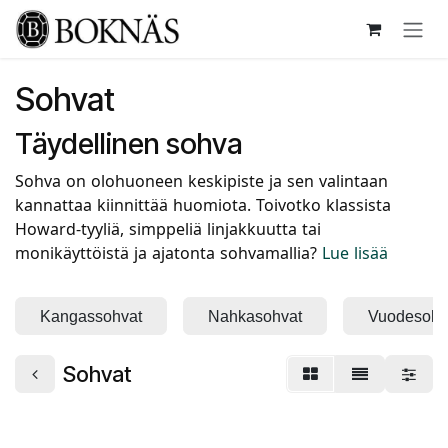
Siirry sisältöön
Sohvat
Täydellinen sohva
Sohva on olohuoneen keskipiste ja sen valintaan
kannattaa kiinnittää huomiota. Toivotko klassista
Howard-tyyliä, simppeliä linjakkuutta tai
monikäyttöistä ja ajatonta sohvamallia?
Lue lisää
Kangassohvat
Nahkasohvat
Vuodesohv
Sohvat