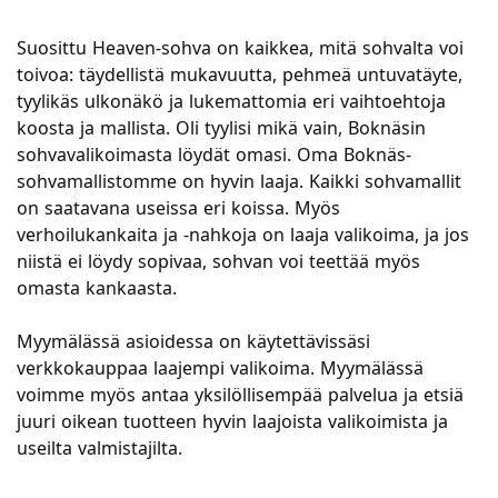
Suosittu Heaven-sohva on kaikkea, mitä sohvalta voi
toivoa: täydellistä mukavuutta, pehmeä untuvatäyte,
tyylikäs ulkonäkö ja lukemattomia eri vaihtoehtoja
koosta ja mallista. Oli tyylisi mikä vain, Boknäsin
sohvavalikoimasta löydät omasi. Oma Boknäs-
sohvamallistomme on hyvin laaja. Kaikki sohvamallit
on saatavana useissa eri koissa. Myös
verhoilukankaita ja -nahkoja on laaja valikoima, ja jos
niistä ei löydy sopivaa, sohvan voi teettää myös
omasta kankaasta.
Myymälässä asioidessa on käytettävissäsi
verkkokauppaa laajempi valikoima. Myymälässä
voimme myös antaa yksilöllisempää palvelua ja etsiä
juuri oikean tuotteen hyvin laajoista valikoimista ja
useilta valmistajilta.