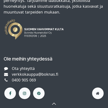
perheyritys. Tarjoamme laadukkaita, yksilöllisiä
huonekaluja sekä sisustusratkaisuja, jotka kasvavat ja
muuntuvat tarpeiden mukaan.
Ole meihin yhteydessä
Ota yhteyttä
verkkokauppa@boknas.fi
0400 905 069