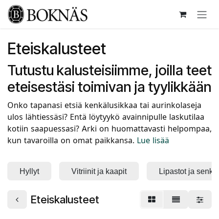
Siirry sisältöön
Eteiskalusteet
Tutustu kalusteisiimme, joilla teet
eteisestäsi toimivan ja tyylikkään
Onko tapanasi etsiä kenkälusikkaa tai aurinkolaseja
ulos lähtiessäsi? Entä löytyykö avainnipulle laskutilaa
kotiin saapuessasi? Arki on huomattavasti helpompaa,
kun tavaroilla on omat paikkansa.
Lue lisää
Hyllyt
Vitriinit ja kaapit
Lipastot ja senkit
Eteiskalusteet