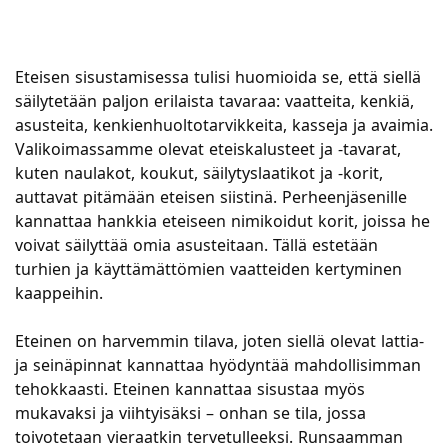
Eteisen sisustamisessa tulisi huomioida se, että siellä
säilytetään paljon erilaista tavaraa: vaatteita, kenkiä,
asusteita, kenkienhuoltotarvikkeita, kasseja ja avaimia.
Valikoimassamme olevat eteiskalusteet ja -tavarat,
kuten naulakot, koukut, säilytyslaatikot ja -korit,
auttavat pitämään eteisen siistinä. Perheenjäsenille
kannattaa hankkia eteiseen nimikoidut korit, joissa he
voivat säilyttää omia asusteitaan. Tällä estetään
turhien ja käyttämättömien vaatteiden kertyminen
kaappeihin.
Eteinen on harvemmin tilava, joten siellä olevat lattia-
ja seinäpinnat kannattaa hyödyntää mahdollisimman
tehokkaasti. Eteinen kannattaa sisustaa myös
mukavaksi ja viihtyisäksi – onhan se tila, jossa
toivotetaan vieraatkin tervetulleeksi. Runsaamman