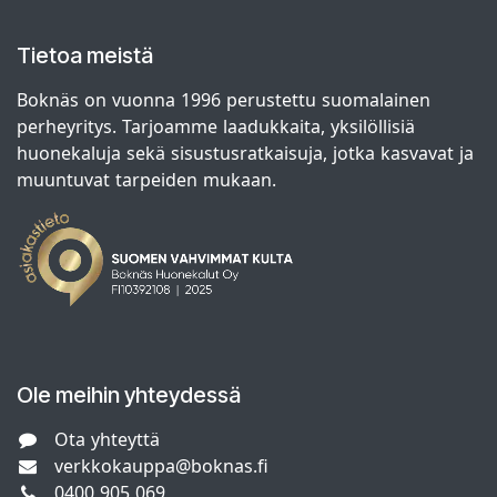
Tietoa meistä
Boknäs on vuonna 1996 perustettu suomalainen
perheyritys. Tarjoamme laadukkaita, yksilöllisiä
huonekaluja sekä sisustusratkaisuja, jotka kasvavat ja
muuntuvat tarpeiden mukaan.
Ole meihin yhteydessä
Ota yhteyttä
verkkokauppa@boknas.fi
0400 905 069