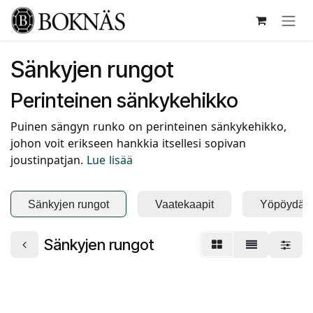
Siirry sisältöön
Sänkyjen rungot
Perinteinen sänkykehikko
Puinen sängyn runko on perinteinen sänkykehikko,
johon voit erikseen hankkia itsellesi sopivan
joustinpatjan.
Lue lisää
Sänkyjen rungot
Vaatekaapit
Yöpöydät
Sänkyjen rungot