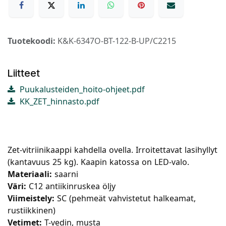
Tuotekoodi:
K&K-6347O-BT-122-B-UP/C2215
Liitteet
Puukalusteiden_hoito-ohjeet.pdf
KK_ZET_hinnasto.pdf
Zet-vitriinikaappi kahdella ovella. Irroitettavat lasihyllyt
(kantavuus 25 kg). Kaapin katossa on LED-valo.
Materiaali:
saarni
Väri:
C12 antiikinruskea öljy
Viimeistely:
SC (pehmeät vahvistetut halkeamat,
rustiikkinen)
Vetimet:
T-vedin, musta