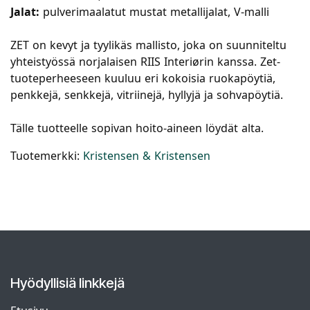
Jalat:
pulverimaalatut mustat metallijalat, V-malli
ZET on kevyt ja tyylikäs mallisto, joka on suunniteltu
yhteistyössä norjalaisen RIIS Interiørin kanssa. Zet-
tuoteperheeseen kuuluu eri kokoisia ruokapöytiä,
penkkejä, senkkejä, vitriinejä, hyllyjä ja sohvapöytiä.
Tälle tuotteelle sopivan hoito-aineen löydät alta.
Tuotemerkki:
Kristensen & Kristensen
Hyödyllisiä linkkejä