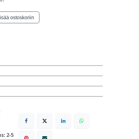
nen
isää ostoskoriin
€
s: 2-5