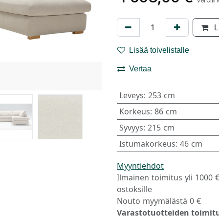
Verolli
L
Lisää toivelistalle
Vertaa
Leveys
:
253 cm
Korkeus
:
86 cm
Syvyys
:
215 cm
Istumakorkeus
:
46 cm
Myyntiehdot
Ilmainen toimitus yli 1000 
ostoksille
Nouto myymälästä 0 €
Varastotuotteiden toimitu