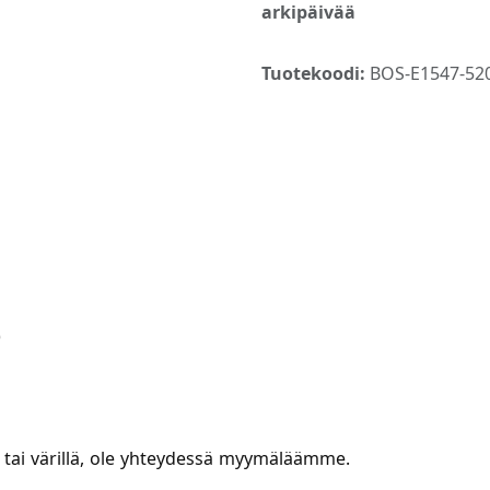
arkipäivää
Tuotekoodi:
BOS-E1547-520
)
a tai värillä, ole yhteydessä myymäläämme.