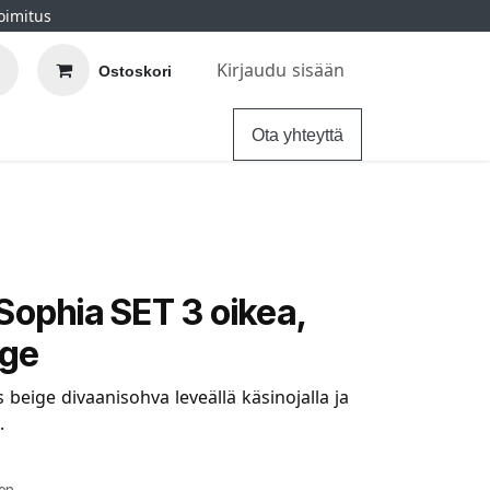
oimitus
Kirjaudu sisään
Ostoskori
elu
Ohjeet
Hintatakuu
Ota yhteyttä
Sophia SET 3 oikea,
ige
 beige divaanisohva leveällä käsinojalla ja
.