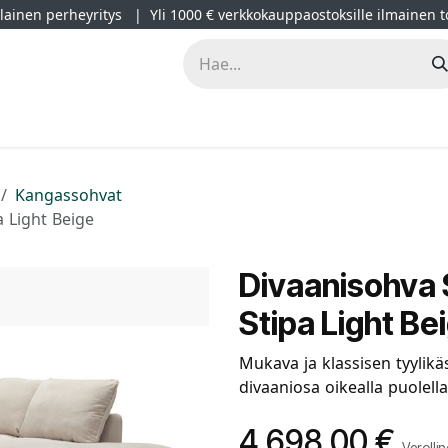
ainen perheyritys | Yli 1000 € verkkokauppaostoksille ilmainen t
lät
Kampanjat
Blogi
Projektimyynti
Sisustussuunnitt
Kangassohvat
a Light Beige
Divaanisohva 
Stipa Light Be
Mukava ja klassisen tyylikäs
divaaniosa oikealla puolella
4 698,00
€