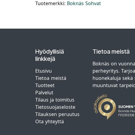
Tuotemerkki:
Boknäs Sohvat
Hyödyllisiä
Tietoa meistä
linkkejä
Boknäs on vuonna
Etusivu
perheyritys. Tarjo
Tietoa meistä
huonekaluja sekä s
Tuotteet
muuntuvat tarpei
Palvelut
Tilaus ja toimitus
Tietosuojaseloste
Tilauksen peruutus
Ota yhteyttä