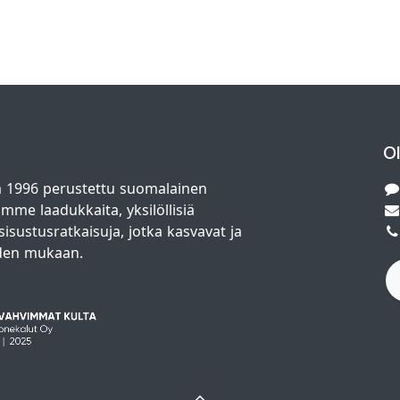
O
 1996 perustettu suomalainen
amme laadukkaita, yksilöllisiä
isustusratkaisuja, jotka kasvavat ja
den mukaan.