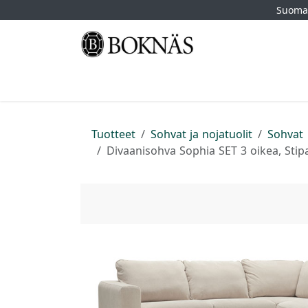
Siirry sisältöön
Suomal
Etusivu
Kauppa
Tuotemerkit
Myymä
Tuotteet
Sohvat ja nojatuolit
Sohvat
Divaanisohva Sophia SET 3 oikea, Stip