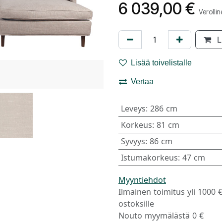
6 039,00
€
Verolli
L
Lisää toivelistalle
Vertaa
Leveys
:
286 cm
Korkeus
:
81 cm
Syvyys
:
86 cm
Istumakorkeus
:
47 cm
Myyntiehdot
Ilmainen toimitus yli 1000 
ostoksille
Nouto myymälästä 0 €