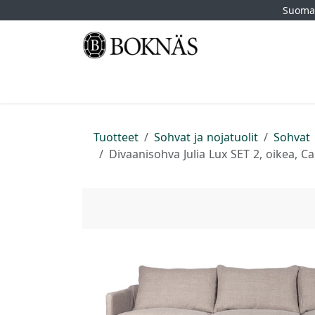
Siirry sisältöön
Suomal
Etusivu
Kauppa
Tuotemerkit
Myymä
Tuotteet
Sohvat ja nojatuolit
Sohvat
Divaanisohva Julia Lux SET 2, oikea, C