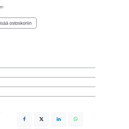
nen
isää ostoskoriin
€