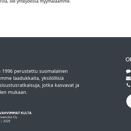
värillä, ole yhteydessä myymäläämme.
O
 1996 perustettu suomalainen
amme laadukkaita, yksilöllisiä
isustusratkaisuja, jotka kasvavat ja
den mukaan.