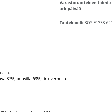
Varastotuotteiden toimitu
arkipäivää
Tuotekoodi:
BOS-E1333-620
ealla.
va 37%, puuvilla 63%), irtoverhoilu.