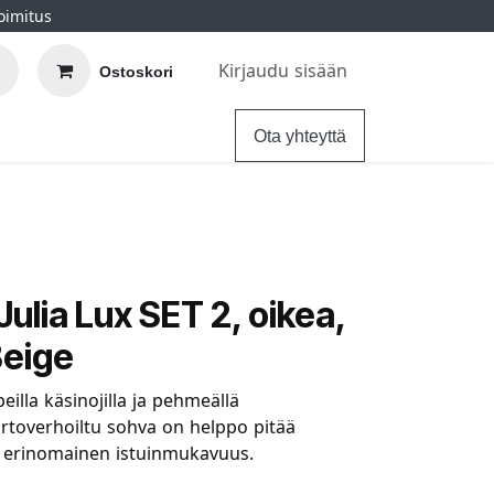
oimitus
Kirjaudu sisään
Ostoskori
elu
Ohjeet
Hintatakuu
Ota yhteyttä
ulia Lux SET 2, oikea,
Beige
eilla käsinojilla ja pehmeällä
irtoverhoiltu sohva on helppo pitää
si erinomainen istuinmukavuus.