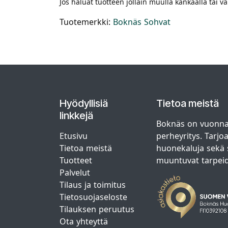
Jos haluat tuotteen jollain muulla kankaalla tai 
Tuotemerkki:
Boknäs Sohvat
Hyödyllisiä
Tietoa meistä
linkkejä
Boknäs on vuonna
Etusivu
perheyritys. Tarjo
Tietoa meistä
huonekaluja sekä s
Tuotteet
muuntuvat tarpei
Palvelut
Tilaus ja toimitus
Tietosuojaseloste
Tilauksen peruutus
Ota yhteyttä