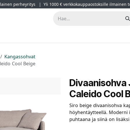
ainen perheyritys | Yli 1000 € verkkokauppaostoksille ilmainen t
lät
Kampanjat
Blogi
Projektimyynti
Sisustussuunnitt
Kangassohvat
aleido Cool Beige
Divaanisohva J
Caleido Cool 
Siro beige divaanisohva kap
höyhentäytteellä. Moderni 
puhtaana ja siinä on lisäk