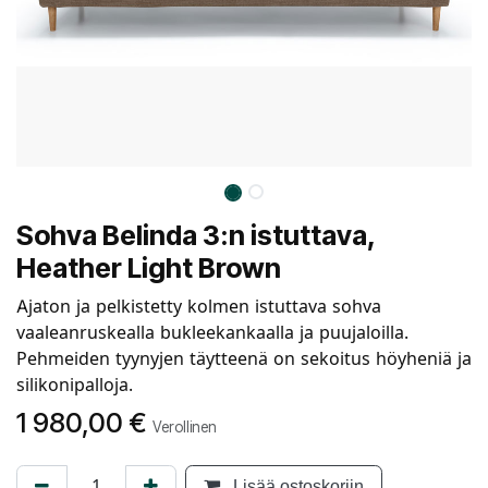
Sohva Belinda 3:n istuttava,
Heather Light Brown
Ajaton ja pelkistetty kolmen istuttava sohva
vaaleanruskealla bukleekankaalla ja puujaloilla.
Pehmeiden tyynyjen täytteenä on sekoitus höyheniä ja
silikonipalloja.
1 980,00
€
Verollinen
Lisää ostoskoriin