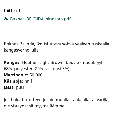
Liitteet
Boknas_BELINDA_hinnasto.pdf
Boknäs Belinda, 3:n istuttava sohva vaalean ruskealla
kangasverhoilulla.
Kangas:
Heather Light Brown, bouclé (modakryyli
68%, polyesteri 29%, viskoosi 3%)
Martindale:
50 000
Käsinoja:
nr 1
Jalat:
puu
Jos haluat tuotteen jollain muulla kankaalla tai värillä,
ole yhteydessä myymäläämme.