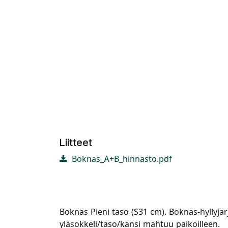
Liitteet
Boknas_A+B_hinnasto.pdf
Boknäs Pieni taso (S31 cm). Boknäs-hyllyjär
yläsokkeli/taso/kansi mahtuu paikoilleen.