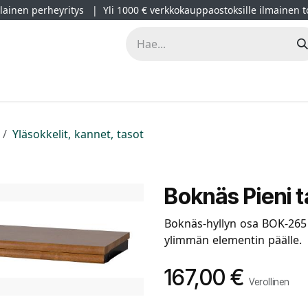
ainen perheyritys | Yli 1000 € verkkokauppaostoksille ilmainen t
lät
Kampanjat
Blogi
Projektimyynti
Sisustussuunnitt
Yläsokkelit, kannet, tasot
Boknäs Pieni t
Boknäs-hyllyn osa BOK-265 o
ylimmän elementin päälle.
167,00
€
Verollinen