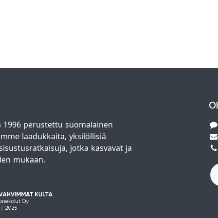
O
 1996 perustettu suomalainen
amme laadukkaita, yksilöllisiä
isustusratkaisuja, jotka kasvavat ja
den mukaan.