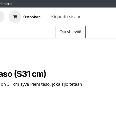
oimitus
Kirjaudu sisään
Ostoskori
elu
Ohjeet
Hintatakuu
Ota yhteyttä
aso (S31 cm)
n 31 cm syvä Pieni taso, joka sijoitetaan