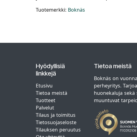
Tuotemerkki:
Boknäs
Hyödyllisiä
Tietoa meistä
linkkejä
Boknäs on vuonna
Etusivu
perheyritys. Tarjo
Tietoa meistä
huonekaluja sekä s
Tuotteet
muuntuvat tarpei
Palvelut
Tilaus ja toimitus
Tietosuojaseloste
Tilauksen peruutus