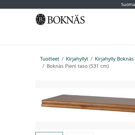
Siirry sisältöön
Suomal
Etusivu
Kauppa
Tuotemerkit
Myymä
Tuotteet
Kirjahyllyt
Kirjahylly Boknäs
Boknäs Pieni taso (S31 cm)