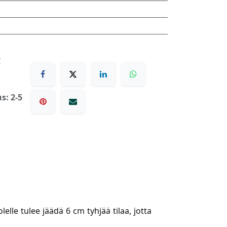
€
s: 2-5
lle tulee jäädä 6 cm tyhjää tilaa, jotta