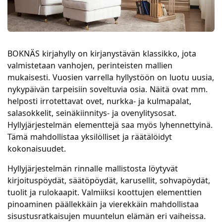
BOKNÄS kirjahylly on kirjanystävän klassikko, jota
valmistetaan vanhojen, perinteisten mallien
mukaisesti. Vuosien varrella hyllystöön on luotu uusia,
nykypäivän tarpeisiin soveltuvia osia. Näitä ovat mm.
helposti irrotettavat ovet, nurkka- ja kulmapalat,
salasokkelit, seinäkiinnitys- ja ovenylitysosat.
Hyllyjärjestelmän elementtejä saa myös lyhennettyinä.
Tämä mahdollistaa yksilölliset ja räätälöidyt
kokonaisuudet.
Hyllyjärjestelmän rinnalle mallistosta löytyvät
kirjoituspöydät, säätöpöydät, karusellit, sohvapöydät,
tuolit ja rulokaapit. Valmiiksi koottujen elementtien
pinoaminen päällekkäin ja vierekkäin mahdollistaa
sisustusratkaisujen muuntelun elämän eri vaiheissa.