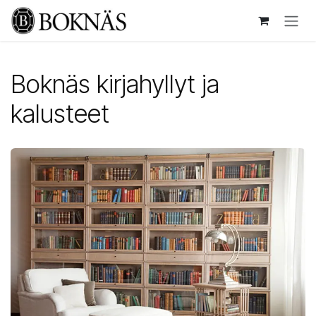
Siirry sisältöön
Boknäs kirjahyllyt ja
kalusteet