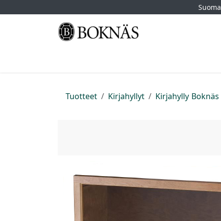
Siirry sisältöön
Suomal
Etusivu
Kauppa
Tuotemerkit
Myymä
Tuotteet
Kirjahyllyt
Kirjahylly Boknäs