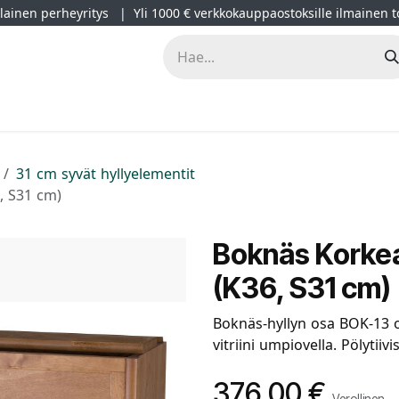
ainen perheyritys | Yli 1000 € verkkokauppaostoksille ilmainen t
lät
Kampanjat
Blogi
Projektimyynti
Sisustussuunnitt
31 cm syvät hyllyelementit
, S31 cm)
Boknäs Korkea 
(K36, S31 cm)
Boknäs-hyllyn osa BOK-13 
vitriini umpiovella. Pölytiiv
376,00
€