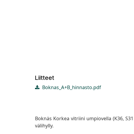
Liitteet
Boknas_A+B_hinnasto.pdf
Boknäs Korkea vitriini umpiovella (K36, S31
välihylly.