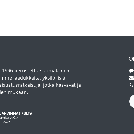
O
 1996 perustettu suomalainen
amme laadukkaita, yksilöllisiä
isustusratkaisuja, jotka kasvavat ja
den mukaan.