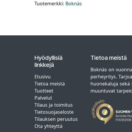
Tuotemerkki:
Boknäs
Hyödyllisiä
Tietoa meistä
linkkejä
Boknäs on vuonna
Etusivu
perheyritys. Tarjo
Tietoa meistä
huonekaluja sekä s
Tuotteet
muuntuvat tarpei
Palvelut
Tilaus ja toimitus
Tietosuojaseloste
Tilauksen peruutus
Ota yhteyttä