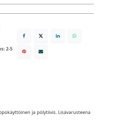
€
s: 2-5
pokäyttöinen ja pölytiivis. Lisävarusteena