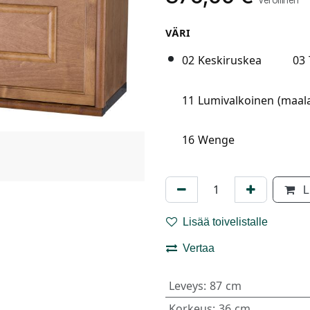
Verollinen
VÄRI
02 Keskiruskea
03
11 Lumivalkoinen (maala
16 Wenge
L
Lisää toivelistalle
Vertaa
Leveys
:
87 cm
Korkeus
:
36 cm