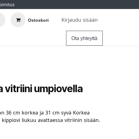
oimitus
Kirjaudu sisään
Ostoskori
elu
Ohjeet
Hintatakuu
Ota yhteyttä
vitriini umpiovella
on 36 cm korkea ja 31 cm syvä Korkea
is kippiovi liukuu avattaessa vitriinin sisään.