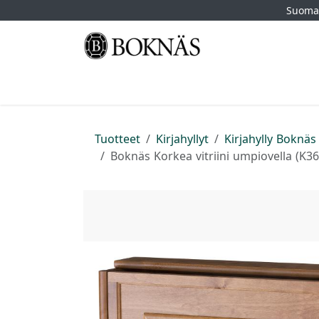
Siirry sisältöön
Suomal
Etusivu
Kauppa
Tuotemerkit
Myymä
Tuotteet
Kirjahyllyt
Kirjahylly Boknäs
Boknäs Korkea vitriini umpiovella (K36