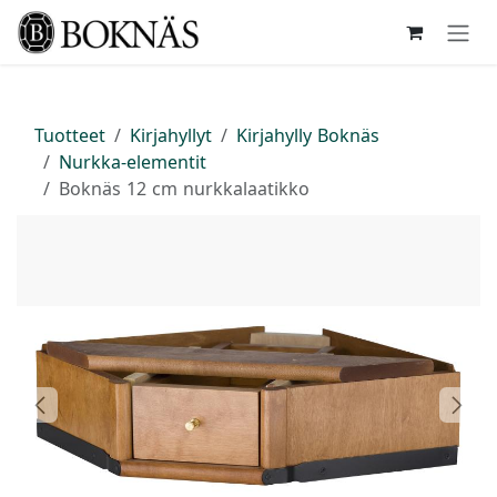
Siirry sisältöön
Tuotteet
Kirjahyllyt
Kirjahylly Boknäs
Nurkka-elementit
Boknäs 12 cm nurkkalaatikko