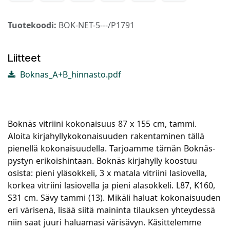
Tuotekoodi:
BOK-NET-5---/P1791
Liitteet
Boknas_A+B_hinnasto.pdf
Boknäs vitriini kokonaisuus 87 x 155 cm, tammi.
Aloita kirjahyllykokonaisuuden rakentaminen tällä
pienellä kokonaisuudella. Tarjoamme tämän Boknäs-
pystyn erikoishintaan. Boknäs kirjahylly koostuu
osista: pieni yläsokkeli, 3 x matala vitriini lasiovella,
korkea vitriini lasiovella ja pieni alasokkeli. L87, K160,
S31 cm. Sävy tammi (13). Mikäli haluat kokonaisuuden
eri värisenä, lisää siitä maininta tilauksen yhteydessä
niin saat juuri haluamasi värisävyn. Käsittelemme