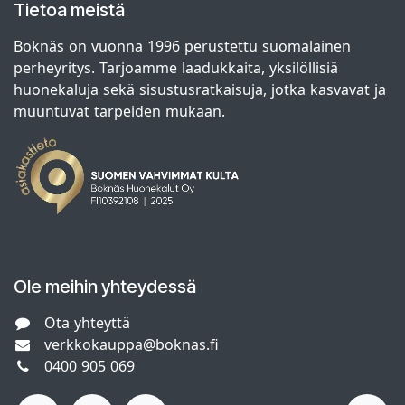
Tietoa meistä
Boknäs on vuonna 1996 perustettu suomalainen
perheyritys. Tarjoamme laadukkaita, yksilöllisiä
huonekaluja sekä sisustusratkaisuja, jotka kasvavat ja
muuntuvat tarpeiden mukaan.
Ole meihin yhteydessä
Ota yhteyttä
verkkokauppa@boknas.fi
0400 905 069