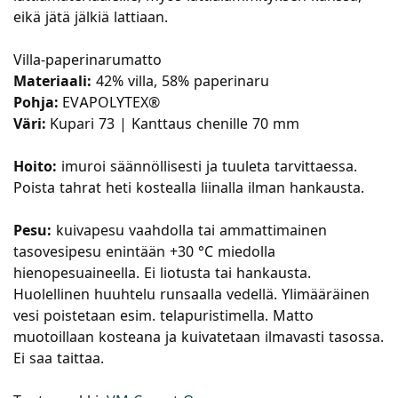
eikä jätä jälkiä lattiaan.
Villa-paperinarumatto
Materiaali:
42% villa, 58% paperinaru
Pohja:
EVAPOLYTEX®
Väri:
Kupari 73 | Kanttaus chenille 70 mm
Hoito:
imuroi säännöllisesti ja tuuleta tarvittaessa.
Poista tahrat heti kostealla liinalla ilman hankausta.
Pesu:
kuivapesu vaahdolla tai ammattimainen
tasovesipesu enintään +30 °C miedolla
hienopesuaineella. Ei liotusta tai hankausta.
Huolellinen huuhtelu runsaalla vedellä. Ylimääräinen
vesi poistetaan esim. telapuristimella. Matto
muotoillaan kosteana ja kuivatetaan ilmavasti tasossa.
Ei saa taittaa.