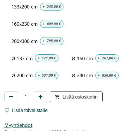
133x200 cm
+
243,00
€
160x230 cm
+
409,00
€
200x300 cm
+
795,00
€
Ø 133 cm
Ø 160 cm
+
121,00
€
+
267,00
€
Ø 200 cm
Ø 240 cm
+
531,00
€
+
850,00
€
Lisää ostoskoriin
Lisää toivelistalle
Myyntiehdot