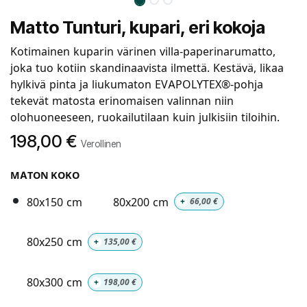
Matto Tunturi, kupari, eri kokoja
Kotimainen kuparin värinen villa-paperinarumatto,
joka tuo kotiin skandinaavista ilmettä. Kestävä, likaa
hylkivä pinta ja liukumaton EVAPOLYTEX®-pohja
tekevät matosta erinomaisen valinnan niin
olohuoneeseen, ruokailutilaan kuin julkisiin tiloihin.
198,00
€
Verollinen
MATON KOKO
80x150 cm
80x200 cm
+
66,00
€
80x250 cm
+
135,00
€
80x300 cm
+
198,00
€