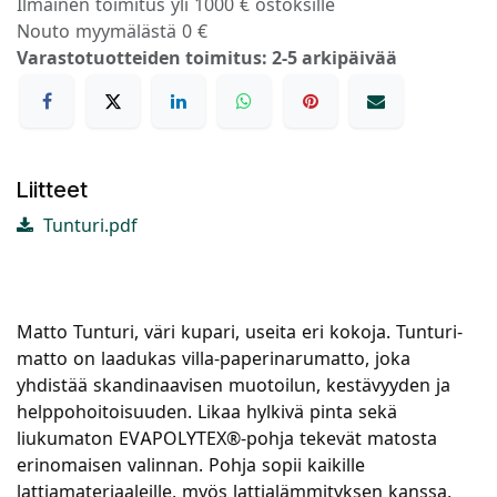
Ilmainen toimitus yli 1000 € ostoksille
Nouto myymälästä 0 €
Varastotuotteiden toimitus: 2-5 arkipäivää
Liitteet
Tunturi.pdf
Matto Tunturi, väri kupari, useita eri kokoja. Tunturi-
matto on laadukas villa-paperinarumatto, joka
yhdistää skandinaavisen muotoilun, kestävyyden ja
helppohoitoisuuden. Likaa hylkivä pinta sekä
liukumaton EVAPOLYTEX®-pohja tekevät matosta
erinomaisen valinnan. Pohja sopii kaikille
lattiamateriaaleille, myös lattialämmityksen kanssa,