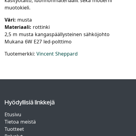
käsityötaito, luonnonmateriaalit sekä moderni
muotokieli.
Väri:
musta
Materiaali:
rottinki
2,5 m musta kangaspäällysteinen sähköjohto
Mukana 6W E27 led-polttimo
Tuotemerkki:
Vincent Sheppard
Hyödyllisiä linkkejä
Etusivu
Tietoa meistä
Tuotteet