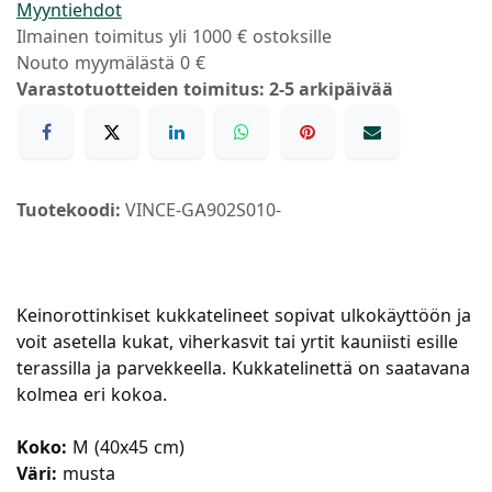
Myyntiehdot
Ilmainen toimitus yli 1000 € ostoksille
Nouto myymälästä 0 €
Varastotuotteiden toimitus: 2-5 arkipäivää
Tuotekoodi:
VINCE-GA902S010-
Keinorottinkiset kukkatelineet sopivat ulkokäyttöön ja
voit asetella kukat, viherkasvit tai yrtit kauniisti esille
terassilla ja parvekkeella. Kukkatelinettä on saatavana
kolmea eri kokoa.
Koko:
M (40x45 cm)
Väri:
musta