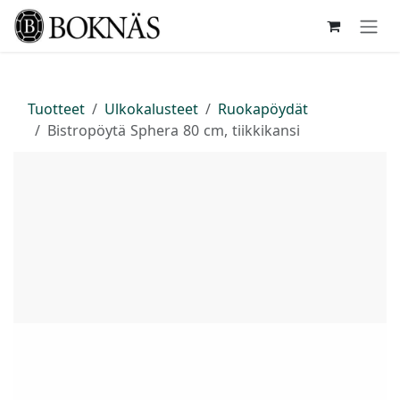
Siirry sisältöön
Tuotteet
Ulkokalusteet
Ruokapöydät
Bistropöytä Sphera 80 cm, tiikkikansi