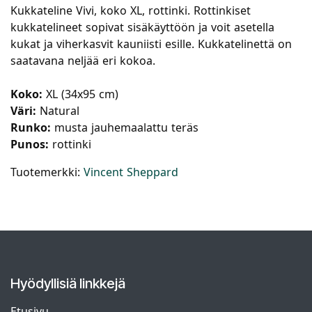
Kukkateline Vivi, koko XL, rottinki. Rottinkiset
kukkatelineet sopivat sisäkäyttöön ja voit asetella
kukat ja viherkasvit kauniisti esille. Kukkatelinettä on
saatavana neljää eri kokoa.
Koko:
XL (34x95 cm)
Väri:
Natural
Runko:
musta jauhemaalattu teräs
Punos:
rottinki
Tuotemerkki:
Vincent Sheppard
Hyödyllisiä linkkejä
Etusivu