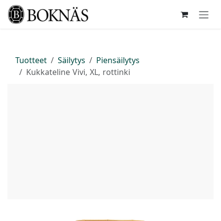
Siirry sisältöön
Tuotteet
Säilytys
Piensäilytys
Kukkateline Vivi, XL, rottinki