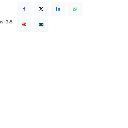
€
s: 2-5