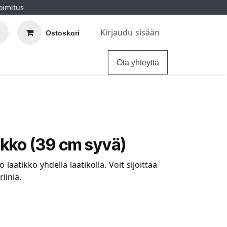
oimitus
Kirjaudu sisään
Ostoskori
elu
Ohjeet
Hintatakuu
Ota yhteyttä
atikko (39 cm syvä)
o laatikko yhdellä laatikolla. Voit sijoittaa
riiniä.