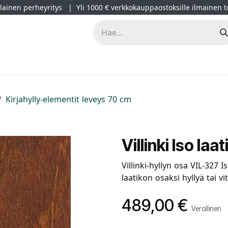
ainen perheyritys | Yli 1000 € verkkokauppaostoksille ilmainen t
lät
Kampanjat
Blogi
Projektimyynti
Sisustussuunnitt
Kirjahylly-elementit leveys 70 cm
Villinki Iso la
Villinki-hyllyn osa VIL-327 Is
laatikon osaksi hyllyä tai vit
489,00
€
Verollinen