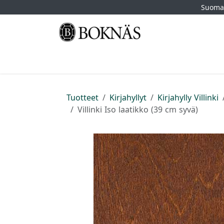
Siirry sisältöön
Suomal
Etusivu
Kauppa
Tuotemerkit
Myymä
Tuotteet
Kirjahyllyt
Kirjahylly Villinki
Villinki Iso laatikko (39 cm syvä)