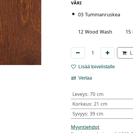
VÄRI
03 Tummanruskea
12 Wood Wash
15 
L
Lisää toivelistalle
Vertaa
Leveys
:
70 cm
Korkeus
:
21 cm
Syvyys
:
39 cm
Myyntiehdot