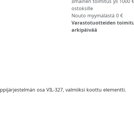
Ilmainen toimitus yli 1000 
ostoksille
Nouto myymälästä 0 €
Varastotuotteiden toimitu
arkipäivää
kaappijärjestelmän osa VIL-327, valmiiksi koottu elementti.