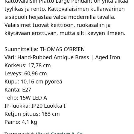
Kattovalaisin Piatto Large Pendant on yhtä aikaa
tyylikäs ja rento. Kattovalaisimen kullanvärinen
sisäpuoli heijastaa valoa modernilla tavalla.
Valaisimet tuovat keittiöön, ruokasaliin ja
käytävään erottuvan, mutta silti kevyen ilmeen.
Suunnittelija: THOMAS O'BRIEN
Väri: Hand-Rubbed Antique Brass | Aged Iron
Korkeus: 17,78 cm
Leveys: 60,96 cm
Kupu: 10,16 cm pyöreä
Kanta: E27
Teho: 15W LED A
IP-luokka: IP20 Luokka I
Ketjun pituus: 183 cm
Paino: 4,1 kg