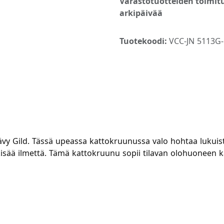
Varastotuotteiden toimitu
arkipäivää
Tuotekoodi:
VCC-JN 5113G
vy Gild. Tässä upeassa kattokruunussa valo hohtaa lukuiste
kkisää ilmettä. Tämä kattokruunu sopii tilavan olohuoneen k