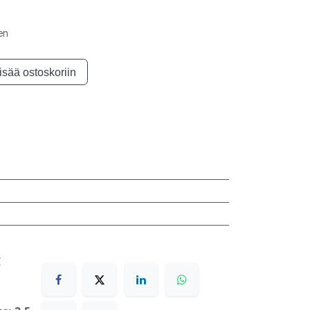
nen
isää ostoskoriin
€