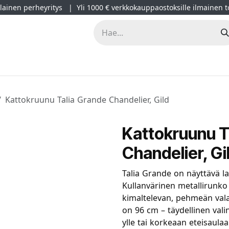
ainen perheyritys | Yli 1000 € verkkokauppaostoksille ilmainen t
lät
Kampanjat
Blogi
Projektimyynti
Sisustussuunnitt
Kattokruunu Talia Grande Chandelier, Gild
Kattokruunu T
Chandelier, Gi
Talia Grande on näyttävä las
Kullanvärinen metallirunko j
kimaltelevan, pehmeän vala
on 96 cm – täydellinen va
ylle tai korkeaan eteisaulaa