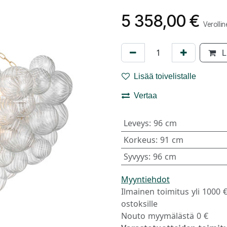
5 358,00
€
Verolli
L
Lisää toivelistalle
Vertaa
Leveys
:
96 cm
Korkeus
:
91 cm
Syvyys
:
96 cm
Myyntiehdot
Ilmainen toimitus yli 1000 
ostoksille
Nouto myymälästä 0 €