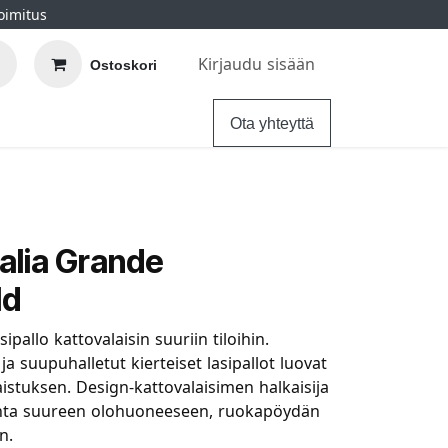
oimitus
Kirjaudu sisään
Ostoskori
elu
Ohjeet
Hintatakuu
Ota yhteyttä
alia Grande
ld
ipallo kattovalaisin suuriin tiloihin.
a suupuhalletut kierteiset lasipallot luovat
istuksen. Design-kattovalaisimen halkaisija
linta suureen olohuoneeseen, ruokapöydän
n.