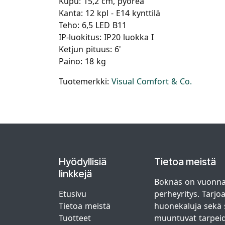
Kupu: 15,2 cm, pyöreä
Kanta: 12 kpl - E14 kynttilä
Teho: 6,5 LED B11
IP-luokitus: IP20 luokka I
Ketjun pituus: 6'
Paino: 18 kg
Tuotemerkki:
Visual Comfort & Co.
Hyödyllisiä
Tietoa meistä
linkkejä
Boknäs on vuonna
Etusivu
perheyritys. Tarjo
Tietoa meistä
huonekaluja sekä s
Tuotteet
muuntuvat tarpei