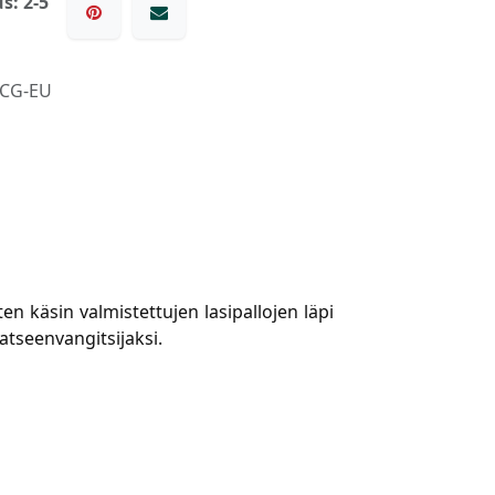
s: 2-5
-CG-EU
n käsin valmistettujen lasipallojen läpi
atseenvangitsijaksi.