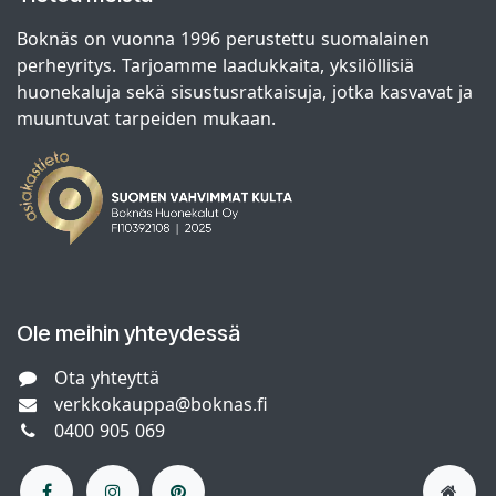
Boknäs on vuonna 1996 perustettu suomalainen
perheyritys. Tarjoamme laadukkaita, yksilöllisiä
huonekaluja sekä sisustusratkaisuja, jotka kasvavat ja
muuntuvat tarpeiden mukaan.
Ole meihin yhteydessä
Ota yhteyttä
verkkokauppa@boknas.fi
0400 905 069