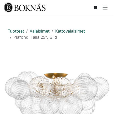
Siirry sisältöön
Tuotteet
Valaisimet
Kattovalaisimet
Plafondi Talia 25", Gild