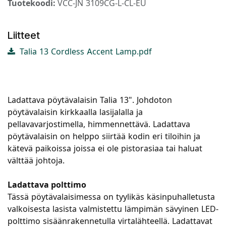
Tuotekoodi:
VCC-JN 3109CG-L-CL-EU
Liitteet
Talia 13 Cordless Accent Lamp.pdf
Ladattava pöytävalaisin Talia 13". Johdoton
pöytävalaisin kirkkaalla lasijalalla ja
pellavavarjostimella, himmennettävä. Ladattava
pöytävalaisin on helppo siirtää kodin eri tiloihin ja
kätevä paikoissa joissa ei ole pistorasiaa tai haluat
välttää johtoja.
Ladattava polttimo
Tässä pöytävalaisimessa on tyylikäs käsinpuhalletusta
valkoisesta lasista valmistettu lämpimän sävyinen LED-
polttimo sisäänrakennetulla virtalähteellä. Ladattavat