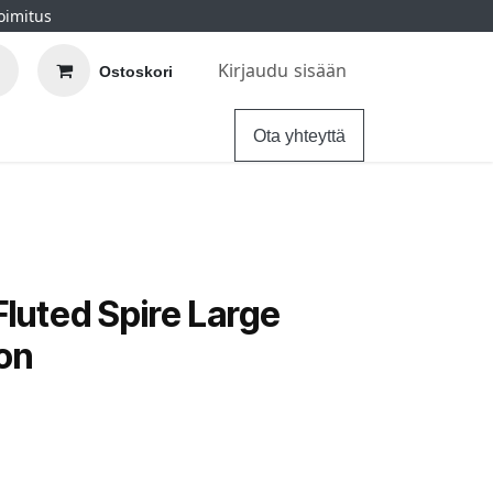
oimitus
Kirjaudu sisään
Ostoskori
elu
Ohjeet
Hintatakuu
Ota yhteyttä
Fluted Spire Large
ron