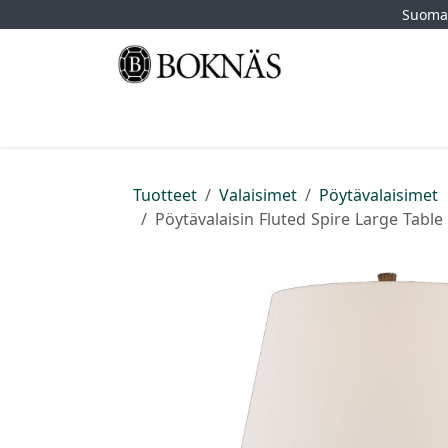
Siirry sisältöön
Suomal
Etusivu
Kauppa
Tuotemerkit
Myymä
Tuotteet
Valaisimet
Pöytävalaisimet
Pöytävalaisin Fluted Spire Large Table