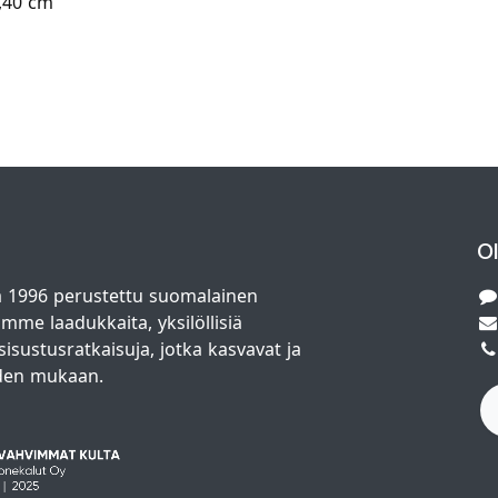
5,40 cm
O
 1996 perustettu suomalainen
amme laadukkaita, yksilöllisiä
isustusratkaisuja, jotka kasvavat ja
den mukaan.