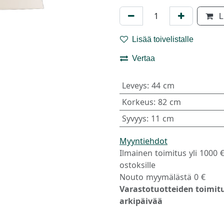
L
Lisää toivelistalle
Vertaa
Leveys
:
44 cm
Korkeus
:
82 cm
Syvyys
:
11 cm
Myyntiehdot
Ilmainen toimitus yli 1000 
ostoksille
Nouto myymälästä 0 €
Varastotuotteiden toimitu
arkipäivää