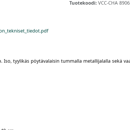
Tuotekoodi:
VCC-CHA 8906
n_tekniset_tiedot.pdf
 Iso, tyylikäs pöytävalaisin tummalla metallijalalla sekä vaa