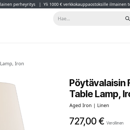
ainen perheyritys | Yli 1000 € verkkokauppaostoksille ilmainen t
lät
Kampanjat
Blogi
Projektimyynti
Sisustussuunnitt
 Lamp, Iron
Pöytävalaisin 
Table Lamp, I
Aged Iron | Linen
727,00
€
Verollinen