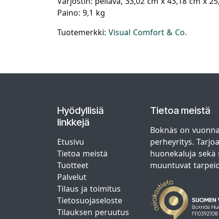
Varjostin: pellava, 33,02 cm x 43,18 cm x 2
Paino: 9,1 kg
Tuotemerkki:
Visual Comfort & Co.
Hyödyllisiä
Tietoa meistä
linkkejä
Boknäs on vuonna
Etusivu
perheyritys. Tarjo
Tietoa meistä
huonekaluja sekä s
Tuotteet
muuntuvat tarpei
Palvelut
Tilaus ja toimitus
Tietosuojaseloste
Tilauksen peruutus