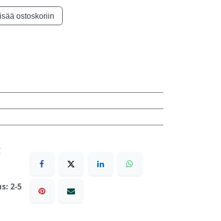
isää ostoskoriin
€
s: 2-5