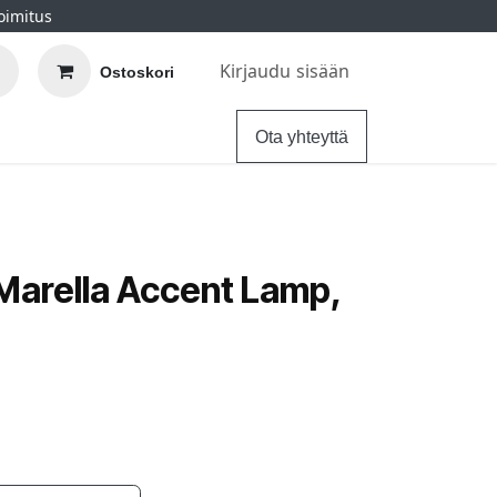
oimitus
Kirjaudu sisään
Ostoskori
elu
Ohjeet
Hintatakuu
Ota yhteyttä
 Marella Accent Lamp,