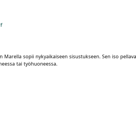
f
n Marella sopii nykyaikaiseen sisustukseen. Sen iso pellavav
eessa tai työhuoneessa.