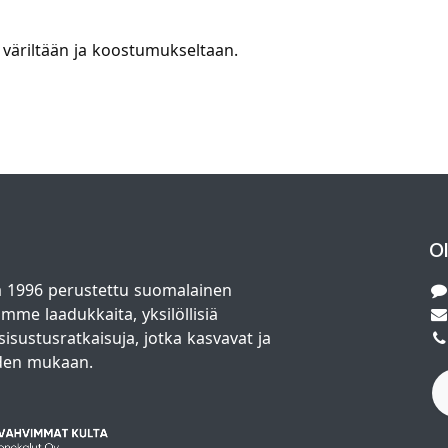
t väriltään ja koostumukseltaan.
O
 1996 perustettu suomalainen
amme laadukkaita, yksilöllisiä
isustusratkaisuja, jotka kasvavat ja
den mukaan.