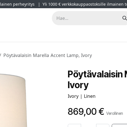
ainen perheyritys | Yli 1000 € verkkokauppaostoksille ilmainen t
lät
Kampanjat
Blogi
Projektimyynti
Sisustussuunnitt
Pöytävalaisin Marella Accent Lamp, Ivory
Pöytävalaisin
Ivory
Ivory | Linen
869,00
€
Verollinen