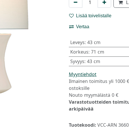
L
Lisää toivelistalle
Vertaa
Leveys
:
43 cm
Korkeus
:
71 cm
Syvyys
:
43 cm
Myyntiehdot
Ilmainen toimitus yli 1000 
ostoksille
Nouto myymälästä 0 €
Varastotuotteiden toimitu
arkipäivää
Tuotekoodi:
VCC-ARN 3660