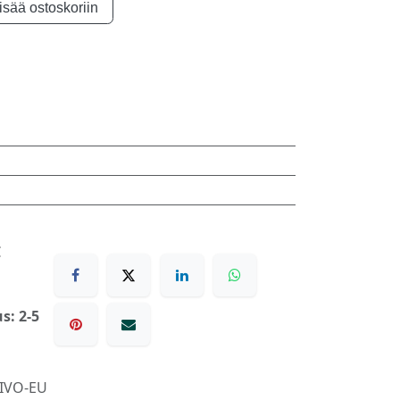
isää ostoskoriin
€
s: 2-5
IVO-EU