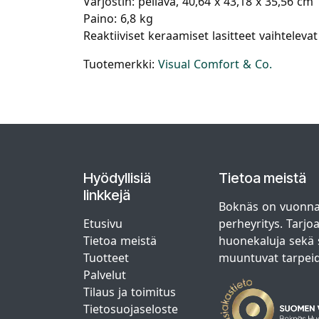
Varjostin: pellava, 40,64 x 43,18 x 35,56 cm
Paino: 6,8 kg
Reaktiiviset keraamiset lasitteet vaihteleva
Tuotemerkki:
Visual Comfort & Co.
Hyödyllisiä
Tietoa meistä
linkkejä
Boknäs on vuonna
Etusivu
perheyritys. Tarjo
Tietoa meistä
huonekaluja sekä s
Tuotteet
muuntuvat tarpei
Palvelut
Tilaus ja toimitus
Tietosuojaseloste