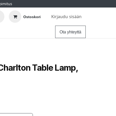
oimitus
Kirjaudu sisään
Ostoskori
elu
Ohjeet
Hintatakuu
Ota yhteyttä
 Charlton Table Lamp,