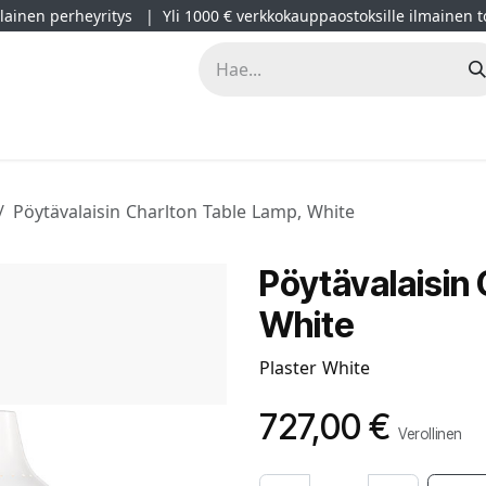
ainen perheyritys | Yli 1000 € verkkokauppaostoksille ilmainen t
lät
Kampanjat
Blogi
Projektimyynti
Sisustussuunnitt
Pöytävalaisin Charlton Table Lamp, White
Pöytävalaisin
White
Plaster White
727,00
€
Verollinen