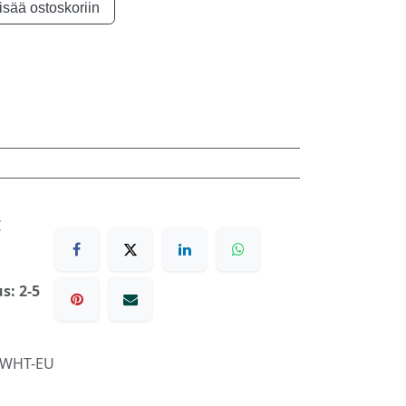
isää ostoskoriin
€
s: 2-5
6WHT-EU