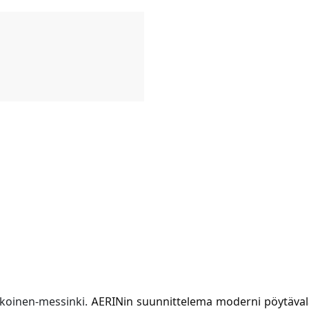
lkoinen-messinki.
AERINin suunnittelema moderni pöytävala