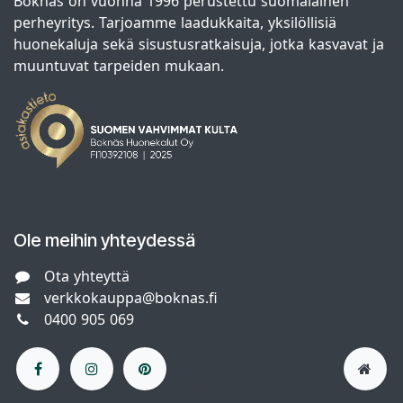
Boknäs on vuonna 1996 perustettu suomalainen
perheyritys. Tarjoamme laadukkaita, yksilöllisiä
huonekaluja sekä sisustusratkaisuja, jotka kasvavat ja
muuntuvat tarpeiden mukaan.
Ole meihin yhteydessä
Ota yhteyttä
verkkokauppa@boknas.fi
0400 905 069