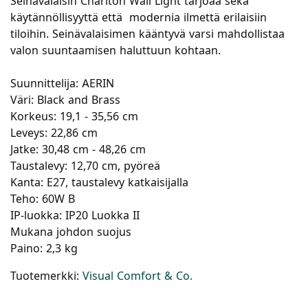
Seinävalaisin Charlton Wall Light tarjoaa sekä
käytännöllisyyttä että modernia ilmettä erilaisiin
tiloihin. Seinävalaisimen kääntyvä varsi mahdollistaa
valon suuntaamisen haluttuun kohtaan.
Suunnittelija: AERIN
Väri: Black and Brass
Korkeus: 19,1 - 35,56 cm
Leveys: 22,86 cm
Jatke: 30,48 cm - 48,26 cm
Taustalevy: 12,70 cm, pyöreä
Kanta: E27, taustalevy katkaisijalla
Teho: 60W B
IP-luokka: IP20 Luokka II
Mukana johdon suojus
Paino: 2,3 kg
Tuotemerkki:
Visual Comfort & Co.