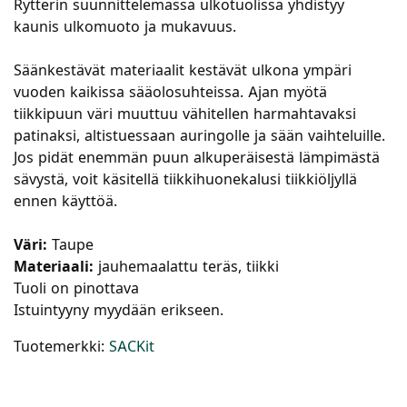
Rytterin suunnittelemassa ulkotuolissa yhdistyy
kaunis ulkomuoto ja mukavuus.
Säänkestävät materiaalit kestävät ulkona ympäri
vuoden kaikissa sääolosuhteissa. Ajan myötä
tiikkipuun väri muuttuu vähitellen harmahtavaksi
patinaksi, altistuessaan auringolle ja sään vaihteluille.
Jos pidät enemmän puun alkuperäisestä lämpimästä
sävystä, voit käsitellä tiikkihuonekalusi tiikkiöljyllä
ennen käyttöä.
Väri:
Taupe
Materiaali:
jauhemaalattu teräs, tiikki
Tuoli on pinottava
Istuintyyny myydään erikseen.
Tuotemerkki:
SACKit