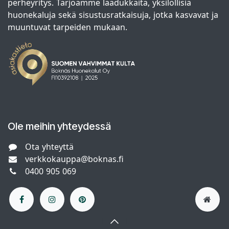
perheyritys. Tarjoamme laadukkaita, yksilöllisiä
huonekaluja sekä sisustusratkaisuja, jotka kasvavat ja
muuntuvat tarpeiden mukaan.
Ole meihin yhteydessä
Ota yhteyttä
verkkokauppa@boknas.fi
0400 905 069