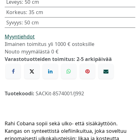
Leveys
:
50 cm
Korkeus
:
35 cm
Syvyys
:
50 cm
Myyntiehdot
Ilmainen toimitus yli 1000 € ostoksille
Nouto myymälästä 0 €
Varastotuotteiden toimitus: 2-5 arkipäivää
Tuotekoodi:
SACKit-8574001/J992
Rahi Cobana sopii sekä ulko- että sisäkäyttöön.
Kangas on synteettistä olefiinikuitua, joka soveltuu
erinomaisesti ulkokalusteisiin: likaa ja kosteutta