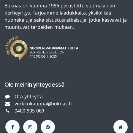
Boknäs on vuonna 1996 perustettu suomalainen
perheyritys. Tarjoamme laadukkaita, yksilöllisiä
huonekaluja sekä sisustusratkaisuja, jotka kasvavat ja
muuntuvat tarpeiden mukaan.
Ole meihin yhteydessä
Ota yhteyttä
verkkokauppa@boknas.fi
0400 905 069