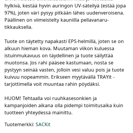
hylkivä, kestää hyvin auringon UV-säteilyä (estää jopa
97%), joten väri pysyy pitkään lähes uudenveroisena.
Päällinen on viimeistelty kauniilla pellavanaru-
tikkauksella.
Tuote on täytetty napakasti EPS-helmillä, joten se on
alkuun hieman kova. Muutaman viikon kuluessa
istuinmukavuus on täydellinen ja tuote säilyttää
muotonsa. Jos rahi pääsee kastumaan, nosta se
pystyyn seinää vasten, jolloin vesi valuu pois ja tuote
kuivuu nopeammin. Erikseen myytävällä TRAYit -
tarjottimella voit muuntaa rahin pöydäksi.
HUOM! Tehtaalla voi ruuhkasesonkien ja
kampanjoiden aikana olla pidempi toimitusaika kuin
tuotteen yhteydessä mainittu.
Tuotemerkki:
SACKit