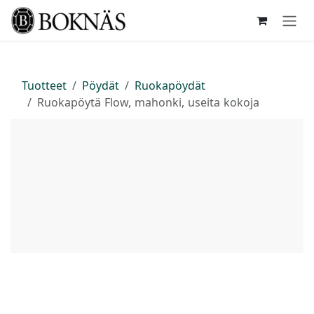
Siirry sisältöön
Tuotteet
Pöydät
Ruokapöydät
Ruokapöytä Flow, mahonki, useita kokoja