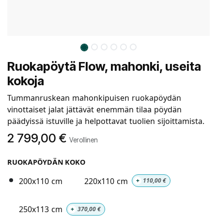
Ruokapöytä Flow, mahonki, useita
kokoja
Tummanruskean mahonkipuisen ruokapöydän
vinottaiset jalat jättävät enemmän tilaa pöydän
päädyissä istuville ja helpottavat tuolien sijoittamista.
2 799,00
€
Verollinen
RUOKAPÖYDÄN KOKO
200x110 cm
220x110 cm
+
110,00
€
250x113 cm
+
370,00
€