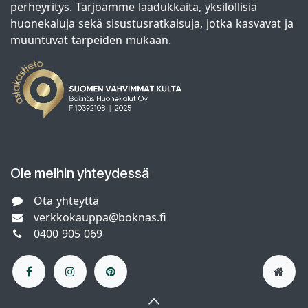
perheyritys. Tarjoamme laadukkaita, yksilöllisiä
huonekaluja sekä sisustusratkaisuja, jotka kasvavat ja
muuntuvat tarpeiden mukaan.
Ole meihin yhteydessä
Ota yhteyttä
verkkokauppa@boknas.fi
0400 905 069