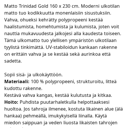
Matto Trinidad Gold 160 x 230 cm. Moderni ulkotilan
matto tuo kodikkuutta monenlaisiin sisustuksiin.
Vahva, ohueksi kehrätty polypropeeni kestää
haalistumista, homehtumista ja kulumista, joten voit
nauttia mukavuudesta jalkojesi alla kaudesta toiseen.
Tämä ulkomatto tuo ylellisen ympäristön ulkotilaan
tyylistä tinkimättä. UV-stabiloidun kankaan rakenne
on erittäin vahva ja se kestää sekä aurinkoa että
sadetta.
Sopii sisä- ja ulkokäyttöön.
Materiaali:
100 % polypropeeni, strukturoitu, litteä
kudottu rakenne.
Kestävä vahva kangas, kestää kulutusta ja kitkaa.
Hoito:
Puhdista puutarhaletkulla helpottaaksesi
huoltoa. Jos tahroja ilmenee, kostuta likainen alue (älä
hankaa) pehmeällä, imukykyisellä liinalla. Käytä
miedon saippuan ja veden liuosta likaisten tahrojen