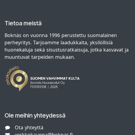
Tietoa meistä
Boknäs on vuonna 1996 perustettu suomalainen
perheyritys. Tarjoamme laadukkaita, yksilöllisiä
huonekaluja sekä sisustusratkaisuja, jotka kasvavat ja
muuntuvat tarpeiden mukaan.
Ole meihin yhteydessä
Ota yhteyttä
verkkokauppa@boknas.fi