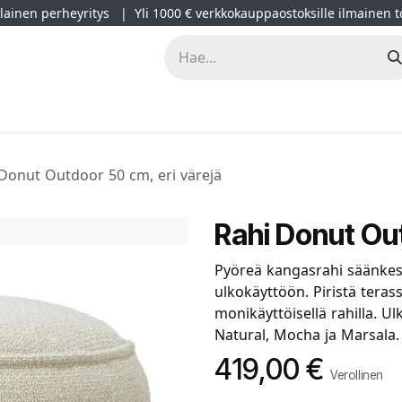
ainen perheyritys | Yli 1000 € verkkokauppaostoksille ilmainen t
lät
Kampanjat
Blogi
Projektimyynti
Sisustussuunnitt
Donut Outdoor 50 cm, eri värejä
Rahi Donut Out
Pyöreä kangasrahi säänkestä
ulkokäyttöön. Piristä terass
monikäyttöisellä rahilla. U
Natural, Mocha ja Marsala.
419,00
€
Verollinen