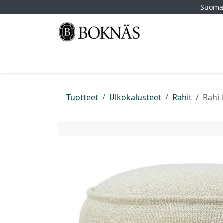
Siirry sisältöön
Suomal
Etusivu
Kauppa
Tuotemerkit
Myymä
Tuotteet
Ulkokalusteet
Rahit
Rahi 