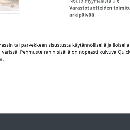
Nouto myymälästä 0 €
Varastotuotteiden toimitu
arkipäivää
ssin tai parvekkeen sisustusta käytännöllisellä ja iloisell
 värissä. Pehmuste rahin sisällä on nopeasti kuivuva Quic
a.