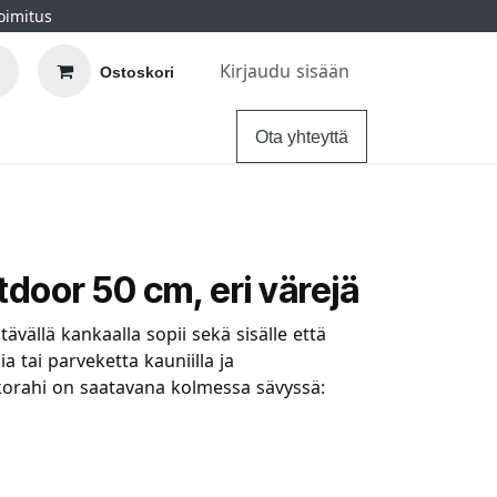
oimitus
Kirjaudu sisään
Ostoskori
elu
Ohjeet
Hintatakuu
Ota yhteyttä
door 50 cm, eri värejä
vällä kankaalla sopii sekä sisälle että
ia tai parveketta kauniilla ja
lkorahi on saatavana kolmessa sävyssä: