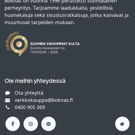
Boknäs on vuonna 1996 perustettu suomalainen
perheyritys. Tarjoamme laadukkaita, yksilöllisiä
huonekaluja sekä sisustusratkaisuja, jotka kasvavat ja
muuntuvat tarpeiden mukaan.
Ole meihin yhteydessä
Ota yhteyttä
verkkokauppa@boknas.fi
0400 905 069