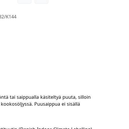
2/K144
tai saippualla käsiteltyä puuta, silloin
 kookosöljyssä. Puusaippua ei sisällä