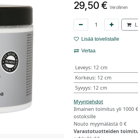
29,50
€
Verollinen
L
Lisää toivelistalle
Vertaa
Leveys
:
12 cm
Korkeus
:
12 cm
Syvyys
:
12 cm
Myyntiehdot
Ilmainen toimitus yli 1000 
ostoksille
Nouto myymälästä 0 €
Varastotuotteiden toimitu