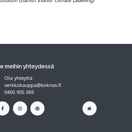
tituutin (Danish Indoor Climate Labelling)
le meihin yhteydessä
Ota yhteyttä
verkkokauppa@boknas.fi
0400 905 069