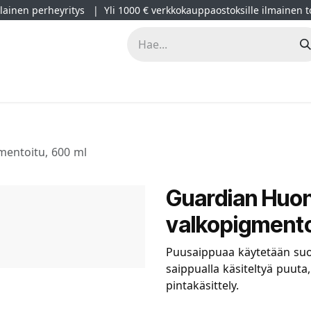
ainen perheyritys | Yli 1000 € verkkokauppaostoksille ilmainen t
lät
Kampanjat
Blogi
Projektimyynti
Sisustussuunnitt
entoitu, 600 ml
Guardian Huo
valkopigmento
Puusaippuaa käytetään suo
saippualla käsiteltyä puuta
pintakäsittely.