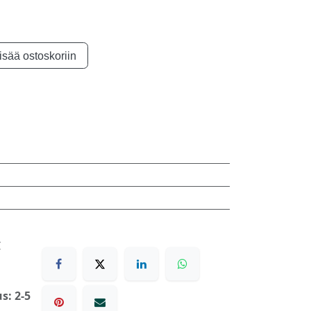
isää ostoskoriin
€
s: 2-5