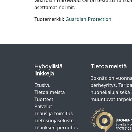
Guardian Hardwood Oil on testattu Tanskan t
asettamat normit.
Tuotemerkki:
Guardian Protection
Hyödyllisiä
Tietoa meistä
linkkejä
Boknäs on vuonna
Etusivu
perheyritys. Tarjo
Tietoa meistä
huonekaluja sekä s
Tuotteet
muuntuvat tarpei
Palvelut
Tilaus ja toimitus
Tietosuojaseloste
Tilauksen peruutus