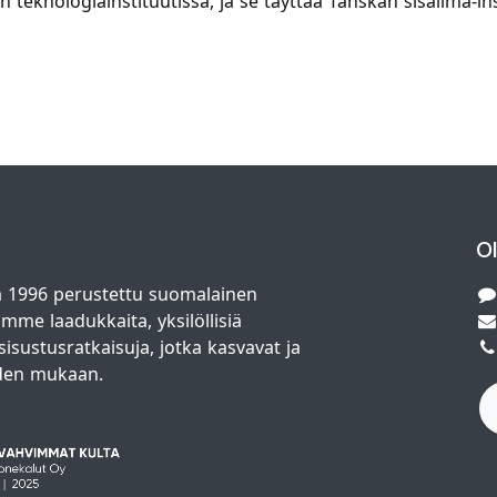
eknologiainstituutissa, ja se täyttää Tanskan sisäilma-ins
O
 1996 perustettu suomalainen
amme laadukkaita, yksilöllisiä
isustusratkaisuja, jotka kasvavat ja
den mukaan.