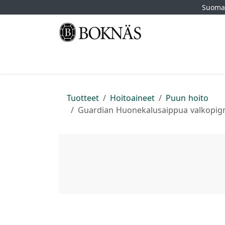
Siirry sisältöön
Suomal
Etusivu
Kauppa
Tuotemerkit
Myymä
Tuotteet
Hoitoaineet
Puun hoito
Guardian Huonekalusaippua valkopigm