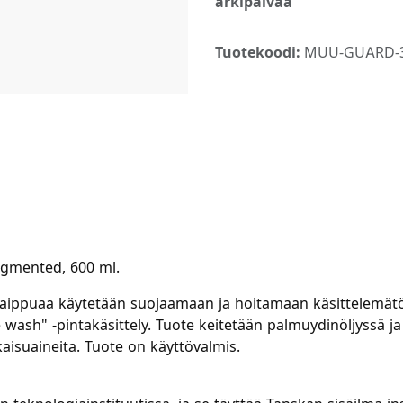
arkipäivää
Tuotekoodi:
MUU-GUARD-3
gmented, 600 ml.
puaa käytetään suojaamaan ja hoitamaan käsittelemätöntä 
wash" -pintakäsittely. Tuote keitetään palmuydinöljyssä ja
alkaisuaineita. Tuote on käyttövalmis.