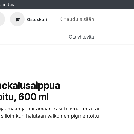
oimitus
Kirjaudu sisään
Ostoskori
elu
Ohjeet
Hintatakuu
Ota yhteyttä
nekalusaippua
itu, 600 ml
jaamaan ja hoitamaan käsittelemätöntä tai
, silloin kun halutaan valkoinen pigmentoitu