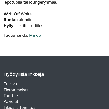
lepotuolia tai loungeryhmää.
Väri:
Off White
Runko:
alumiini
Hylly:
sertifioitu tiikki
Tuotemerkki:
Mindo
Hyödyllisiä linkkejä
Etusivu
Tietoa meistä
Tuotteet
Palvelut
Tilaus ja toimitus