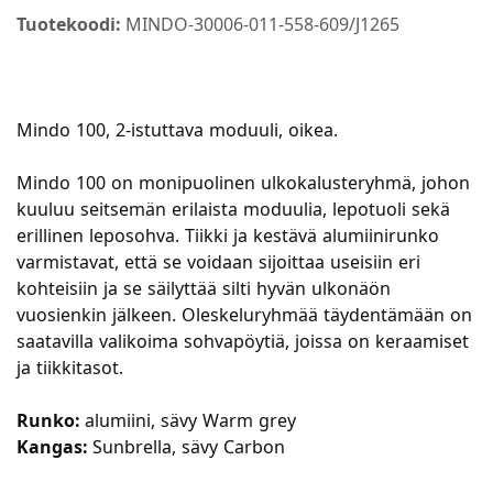
Tuotekoodi:
MINDO-30006-011-558-609/J1265
Mindo 100, 2-istuttava moduuli, oikea.
Mindo 100 on monipuolinen ulkokalusteryhmä, johon
kuuluu seitsemän erilaista moduulia, lepotuoli sekä
erillinen leposohva. Tiikki ja kestävä alumiinirunko
varmistavat, että se voidaan sijoittaa useisiin eri
kohteisiin ja se säilyttää silti hyvän ulkonäön
vuosienkin jälkeen. Oleskeluryhmää täydentämään on
saatavilla valikoima sohvapöytiä, joissa on keraamiset
ja tiikkitasot.
Runko:
alumiini, sävy Warm grey
Kangas:
Sunbrella, sävy Carbon