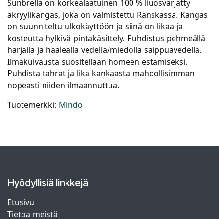
Sunbrella on korkealaatuinen 100 % liuosvärjätty
akryylikangas, joka on valmistettu Ranskassa. Kangas
on suunniteltu ulkokäyttöön ja siinä on likaa ja
kosteutta hylkivä pintakäsittely. Puhdistus pehmeällä
harjalla ja haalealla vedellä/miedolla saippuavedellä.
Ilmakuivausta suositellaan homeen estämiseksi.
Puhdista tahrat ja lika kankaasta mahdollisimman
nopeasti niiden ilmaannuttua.
Tuotemerkki:
Mindo
Hyödyllisiä linkkejä
Etusivu
Tietoa meistä