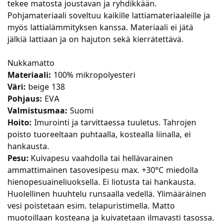
tekee matosta joustavan ja ryhdikkään.
Pohjamateriaali soveltuu kaikille lattiamateriaaleille ja
myös lattialämmityksen kanssa. Materiaali ei jätä
jälkiä lattiaan ja on hajuton sekä kierrätettävä.
Nukkamatto
Materiaali:
100% mikropolyesteri
Väri:
beige 138
Pohjaus:
EVA
Valmistusmaa:
Suomi
Hoito:
Imurointi ja tarvittaessa tuuletus. Tahrojen
poisto tuoreeltaan puhtaalla, kostealla liinalla, ei
hankausta.
Pesu:
Kuivapesu vaahdolla tai hellävarainen
ammattimainen tasovesipesu max. +30°C miedolla
hienopesuaineliuoksella. Ei liotusta tai hankausta.
Huolellinen huuhtelu runsaalla vedellä. Ylimääräinen
vesi poistetaan esim. telapuristimella. Matto
muotoillaan kosteana ja kuivatetaan ilmavasti tasossa.