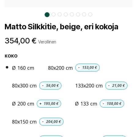
Matto Silkkitie, beige, eri kokoja
354,00
€
Verollinen
KOKO
Ø 160 cm
80x200 cm
-
153,00
€
80x300 cm
133x200 cm
-
56,00
€
-
21,00
€
Ø 200 cm
Ø 133 cm
+
195,00
€
-
108,00
€
80x150 cm
-
204,00
€