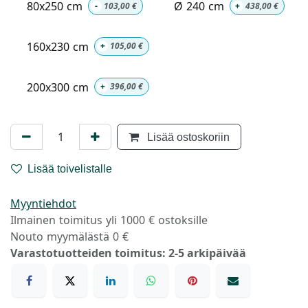
80x250 cm
Ø 240 cm
-
103,00
€
+
438,00
€
160x230 cm
+
105,00
€
200x300 cm
+
396,00
€
Lisää ostoskoriin
Lisää toivelistalle
Myyntiehdot
Ilmainen toimitus yli 1000 € ostoksille
Nouto myymälästä 0 €
Varastotuotteiden toimitus: 2-5 arkipäivää