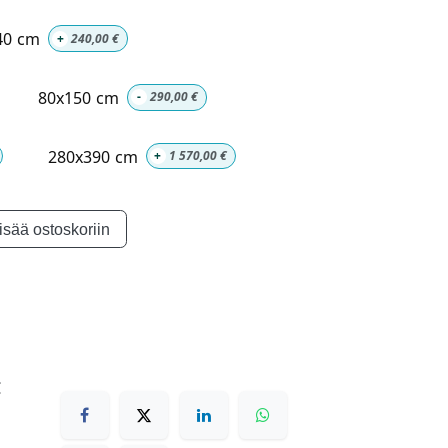
40 cm
+
240,00
€
80x150 cm
-
290,00
€
280x390 cm
+
1 570,00
€
isää ostoskoriin
€