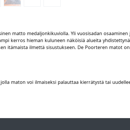
sinen matto medaljonkikuviolla. Yli vuosisadan osaaminen 
mpi kerros hieman kuluneen näköisiä alueita yhdistettynä v
en itämaista ilmettä sisustukseen. De Poorteren matot on kä
olla maton voi ilmaiseksi palauttaa kierrätystä tai uudelle