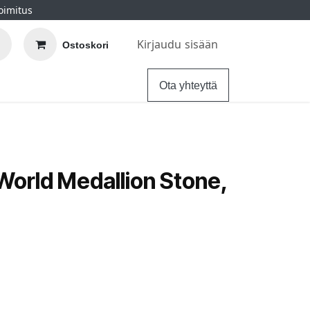
oimitus
Kirjaudu sisään
Ostoskori
elu
Ohjeet
Hintatakuu
Ota yhteyttä
World Medallion Stone,