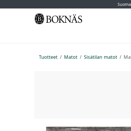
Siirry sisältöön
Suomal
Etusivu
Kauppa
Tuotemerkit
Myymä
Tuotteet
Matot
Sisätilan matot
Mat