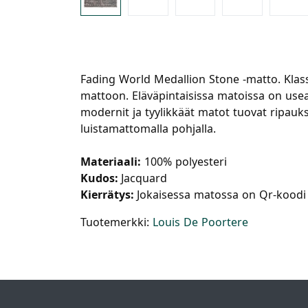
Fading World Medallion Stone -matto.
Klas
mattoon. Eläväpintaisissa matoissa on usea
modernit ja tyylikkäät matot tuovat ripauks
luistamattomalla pohjalla.
Materiaali:
100% polyesteri
Kudos:
Jacquard
Kierrätys:
Jokaisessa matossa on Qr-koodi j
Tuotemerkki:
Louis De Poortere