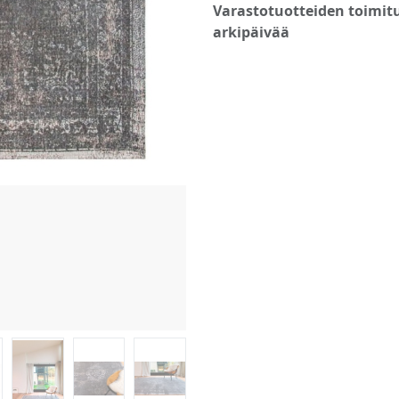
Varastotuotteiden toimitu
arkipäivää