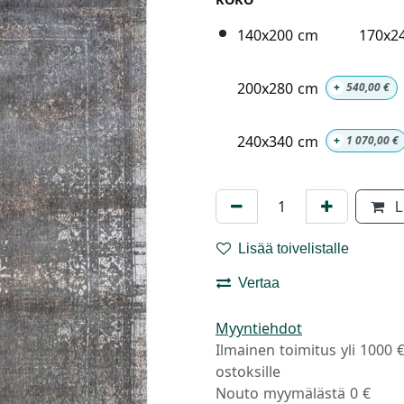
140x200 cm
170x2
200x280 cm
+
540,00
€
240x340 cm
+
1 070,00
€
L
Lisää toivelistalle
Vertaa
Myyntiehdot
Ilmainen toimitus yli 1000 
ostoksille
Nouto myymälästä 0 €