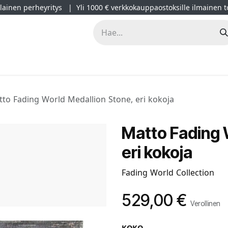
ainen perheyritys | Yli 1000 € verkkokauppaostoksille ilmainen t
lät
Kampanjat
Blogi
Projektimyynti
Sisustussuunnitt
to Fading World Medallion Stone, eri kokoja
Matto Fading 
eri kokoja
Fading World Collection
529,00
€
Verollinen
KOKO