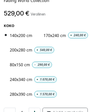
Fading World Collection
529,00
€
Verollinen
KOKO
140x200 cm
170x240 cm
+
240,00
€
200x280 cm
+
540,00
€
80x150 cm
-
290,00
€
240x340 cm
+
1 070,00
€
280x390 cm
+
1 570,00
€