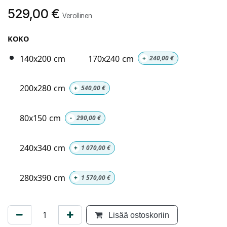
529,00
€
Verollinen
KOKO
140x200 cm
170x240 cm
+
240,00
€
200x280 cm
+
540,00
€
80x150 cm
-
290,00
€
240x340 cm
+
1 070,00
€
280x390 cm
+
1 570,00
€
Lisää ostoskoriin