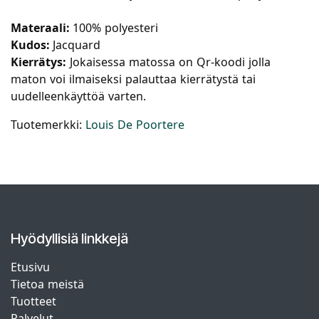
Materaali:
100% polyesteri
Kudos:
Jacquard
Kierrätys:
Jokaisessa matossa on Qr-koodi jolla
maton voi ilmaiseksi palauttaa kierrätystä tai
uudelleenkäyttöä varten.
Tuotemerkki:
Louis De Poortere
Hyödyllisiä linkkejä
Etusivu
Tietoa meistä
Tuotteet
Palvelut