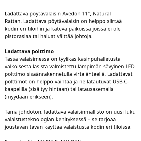
Ladattava pöytävalaisin Avedon 11", Natural
Rattan. Ladattava pöytävalaisin on helppo siirtää
kodin eri tiloihin ja kätevä paikoissa joissa ei ole
pistorasiaa tai haluat välttää johtoja.
Ladattava polttimo
Tässä valaisimessa on tyylikäs käsinpuhalletusta
valkoisesta lasista valmistettu lämpimän sävyinen LED-
polttimo sisäänrakennetulla virtalähteellä. Ladattavat
polttimot on helppo vaihtaa ja ne latautuvat USB-C-
kaapelilla (sisältyy hintaan) tai latausasemalla
(myydään erikseen).
Tämä johdoton, ladattava valaisinmallisto on uusi luku
valaistusteknologian kehityksessä – se tarjoaa
joustavan tavan käyttää valaistusta kodin eri tiloissa.