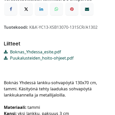
Tuotekoodi:
K&K-YC13-XSB13070-131SCR/A1302
Liitteet
Boknas_Yhdessa_esite.pdf
Puukalusteiden_hoito-ohjeet.pdf
Boknäs Yhdessä lankku-sohvapöytä 130x70 cm,
tammi. Käsityönä tehty laadukas sohvapöytä
lankkukannella ja metallijaloilla.
Materiaali:
tammi
Kansi:
yksi lankku, paksuus 3 cm