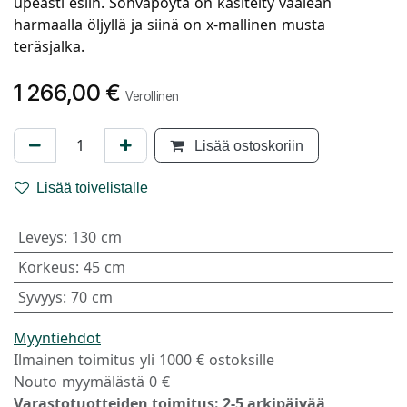
upeasti esiin. Sohvapöytä on käsitelty vaalean
harmaalla öljyllä ja siinä on x-mallinen musta
teräsjalka.
1 266,00
€
Verollinen
Lisää ostoskoriin
Lisää toivelistalle
Leveys
:
130 cm
Korkeus
:
45 cm
Syvyys
:
70 cm
Myyntiehdot
Ilmainen toimitus yli 1000 € ostoksille
Nouto myymälästä 0 €
Varastotuotteiden toimitus: 2-5 arkipäivää