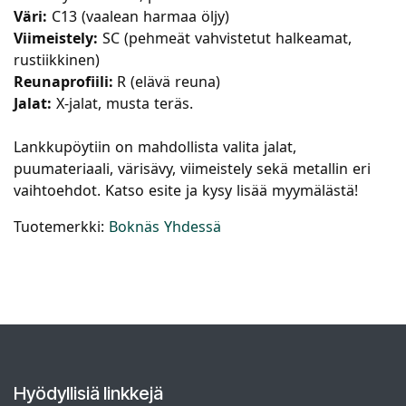
Väri:
C13 (vaalean harmaa öljy)
Viimeistely:
SC (pehmeät vahvistetut halkeamat,
rustiikkinen)
Reunaprofiili:
R (elävä reuna)
Jalat:
X-jalat, musta teräs.
Lankkupöytiin on mahdollista valita jalat,
puumateriaali, värisävy, viimeistely sekä metallin eri
vaihtoehdot. Katso esite ja kysy lisää myymälästä!
Tuotemerkki:
Boknäs Yhdessä
Hyödyllisiä linkkejä