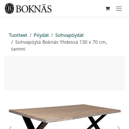
Siirry sisältöön
Tuotteet
Pöydät
Sohvapöydät
Sohvapöytä Boknäs Yhdessä 130 x 70 cm,
tammi