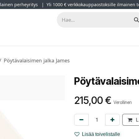
ainen perheyritys | Yli 1000 € verkkokauppaostoksille ilmainen t
lät
Kampanjat
Blogi
Projektimyynti
Sisustussuunnitt
Pöytävalaisimen jalka James
Pöytävalaisim
215,00
€
Verollinen
L
Lisää toivelistalle