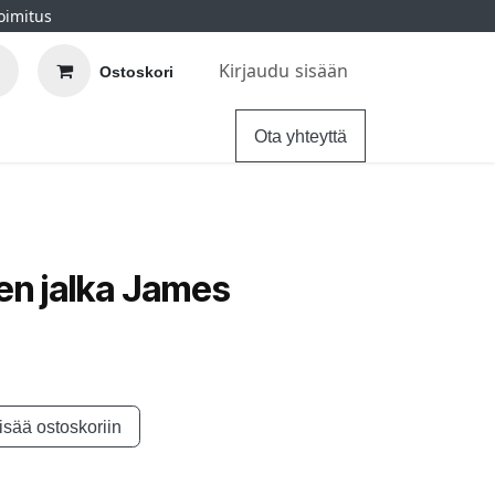
oimitus
Kirjaudu sisään
Ostoskori
elu
Ohjeet
Hintatakuu
Ota yhteyttä
en jalka James
isää ostoskoriin