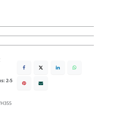
€
s: 2-5
-/H355