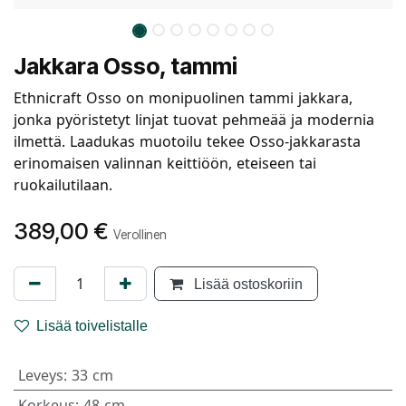
Jakkara Osso, tammi
Ethnicraft Osso on monipuolinen tammi jakkara,
jonka pyöristetyt linjat tuovat pehmeää ja modernia
ilmettä. Laadukas muotoilu tekee Osso-jakkarasta
erinomaisen valinnan keittiöön, eteiseen tai
ruokailutilaan.
389,00
€
Verollinen
Lisää ostoskoriin
Lisää toivelistalle
Leveys
:
33 cm
Korkeus
:
48 cm