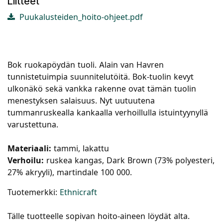
Liitteet
Puukalusteiden_hoito-ohjeet.pdf
Bok ruokapöydän tuoli. Alain van Havren
tunnistetuimpia suunnitelutöitä. Bok-tuolin kevyt
ulkonäkö sekä vankka rakenne ovat tämän tuolin
menestyksen salaisuus. Nyt uutuutena
tummanruskealla kankaalla verhoillulla istuintyynyllä
varustettuna.
Materiaali:
tammi, lakattu
Verhoilu:
ruskea kangas, Dark Brown (73% polyesteri,
27% akryyli), martindale 100 000.
Tuotemerkki:
Ethnicraft
Tälle tuotteelle sopivan hoito-aineen löydät alta.