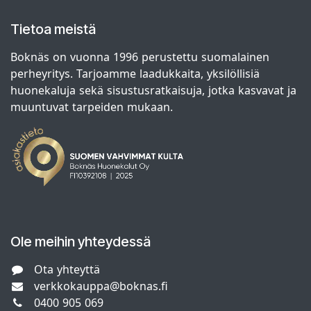
Tietoa meistä
Boknäs on vuonna 1996 perustettu suomalainen
perheyritys. Tarjoamme laadukkaita, yksilöllisiä
huonekaluja sekä sisustusratkaisuja, jotka kasvavat ja
muuntuvat tarpeiden mukaan.
Ole meihin yhteydessä
Ota yhteyttä
verkkokauppa@boknas.fi
0400 905 069