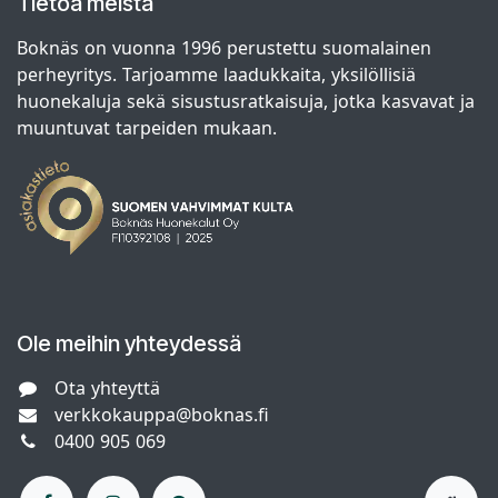
Tietoa meistä
Boknäs on vuonna 1996 perustettu suomalainen
perheyritys. Tarjoamme laadukkaita, yksilöllisiä
huonekaluja sekä sisustusratkaisuja, jotka kasvavat ja
muuntuvat tarpeiden mukaan.
Ole meihin yhteydessä
Ota yhteyttä
verkkokauppa@boknas.fi
0400 905 069