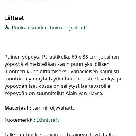
Liitteet
Puukalusteiden_hoito-ohjeet.pdf
Puinen yöpöytä PI laatikolla, 60 x 38 cm. Jokainen
yöpöytä viimeistellään käsin puun yksilöllisen
luonteen kunnioittamiseksi. Vähäeleisen kauniisti
muotoiltu yöpöytä täydentää hienosti PI-sänkyä ja
yöpöydän laatikossa on säilytystilaa tavaroille.
Yöpöydän on suunnitellut Alain van Havre.
Materiaali:
tammi, öljyvahattu
Tuotemerkki:
Ethnicraft
Tälle tuotteelle sopivan hoito-aineen löydät alta.