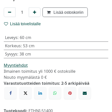
Lisää ostoskoriin
Lisää toivelistalle
Leveys
:
60 cm
Korkeus
:
53 cm
Syvyys
:
38 cm
Myyntiehdot
Ilmainen toimitus yli 1000 € ostoksille
Nouto myymälästä 0 €
Varastotuotteiden toimitus: 2-5 arkipäivää
Tuotekoodi:
ETHNI-51400