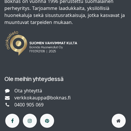
Boknäs on vuonna 1996 perustettu suomalainen
perheyritys. Tarjoamme laadukkaita, yksilöllisiä
huonekaluja sekä sisustusratkaisuja, jotka kasvavat ja
muuntuvat tarpeiden mukaan.
Ole meihin yhteydessä
Ota yhteyttä
verkkokauppa@boknas.fi
0400 905 069